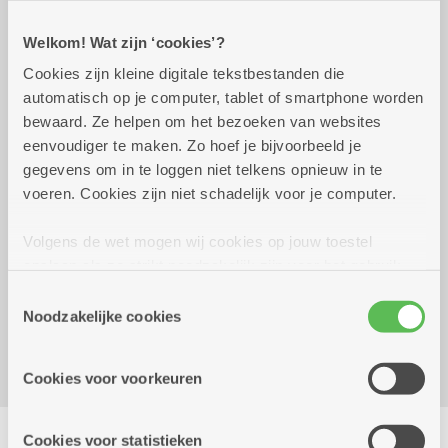
Welkom! Wat zijn ‘cookies’?
Praktisch
Cookies zijn kleine digitale tekstbestanden die
automatisch op je computer, tablet of smartphone worden
bewaard. Ze helpen om het bezoeken van websites
Wekelijks op woensdag tot 30
14.00 uur tot
eenvoudiger te maken. Zo hoef je bijvoorbeeld je
december 2026
16.00 uur
gegevens om in te loggen niet telkens opnieuw in te
4.50 euro
voeren. Cookies zijn niet schadelijk voor je computer.
Volgens de wet mogen wij cookies op jouw toestel
Reserveer vervoer
opslaan als ze strikt noodzakelijk zijn voor het gebruik
van de site, dat kan je niet weigeren. Voor andere soorten
Dienstencentrum Blankenberg
Toestemmingsselectie
cookies hebben we jouw toestemming nodig. Sommige
Noodzakelijke cookies
Geestenspoor 73
cookies worden geplaatst door derde partijen die een
2180 Ekeren
dienst aanbieden op onze pagina's. We delen zo
Cookies voor voorkeuren
informatie over jouw (geanonimiseerd) gebruik van onze
site voor social media, advertenties en analyse. Deze
Delen
partners kunnen deze gegevens combineren met andere
Cookies voor statistieken