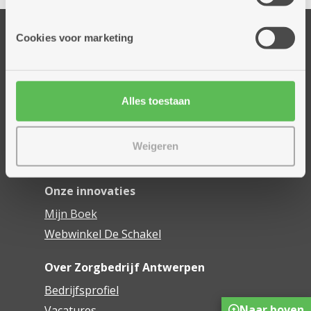
informatie die je aan hen verstrekte.
Onze diensten
Cookies voor marketing
Thuisdiensten
Dienstencentra
Assistentiewoningen
Alles toestaan
Woonzorgcentra
Financieel comfort
Weigeren
Mijn Zorgbedrijf
Onze innovaties
Mijn Boek
Webwinkel De Schakel
Over Zorgbedrijf Antwerpen
Bedrijfsprofiel
Naar boven
Vacatures