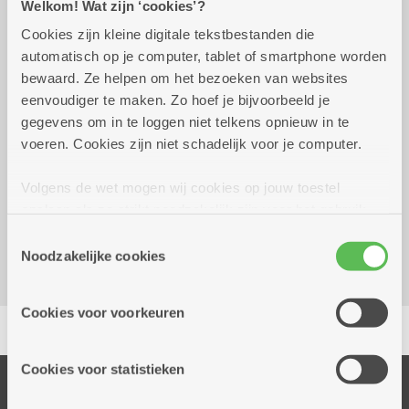
Welkom! Wat zijn ‘cookies’?
Cookies zijn kleine digitale tekstbestanden die
automatisch op je computer, tablet of smartphone worden
vrijdag 7 augustus 2026
14.00 uur tot 16.30 uur
bewaard. Ze helpen om het bezoeken van websites
Prijs: gratis en geen aankoopverplichting
eenvoudiger te maken. Zo hoef je bijvoorbeeld je
Iedereen is welkom!
gegevens om in te loggen niet telkens opnieuw in te
voeren. Cookies zijn niet schadelijk voor je computer.
Reserveer vervoer
Volgens de wet mogen wij cookies op jouw toestel
Dienstencentrum Oosterveld
opslaan als ze strikt noodzakelijk zijn voor het gebruik
Groenenborgerlaan 185
van de site, dat kan je niet weigeren. Voor andere soorten
Toestemmingsselectie
2610 Wilrijk
cookies hebben we jouw toestemming nodig. Sommige
Noodzakelijke cookies
cookies worden geplaatst door derde partijen die een
dienst aanbieden op onze pagina's. We delen zo
Cookies voor voorkeuren
Delen
informatie over jouw (geanonimiseerd) gebruik van onze
site voor social media, advertenties en analyse. Deze
partners kunnen deze gegevens combineren met andere
Cookies voor statistieken
informatie die je aan hen verstrekte.
Onze diensten