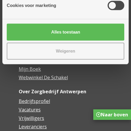
Thuisdiensten
Cookies voor marketing
Dienstencentra
Assistentiewoningen
Woonzorgcentra
Alles toestaan
Financieel comfort
Mijn Zorgbedrijf
Weigeren
Onze innovaties
Mijn Boek
Webwinkel De Schakel
Over Zorgbedrijf Antwerpen
Bedrijfsprofiel
Vacatures
Naar boven
Vrijwilligers
Leveranciers