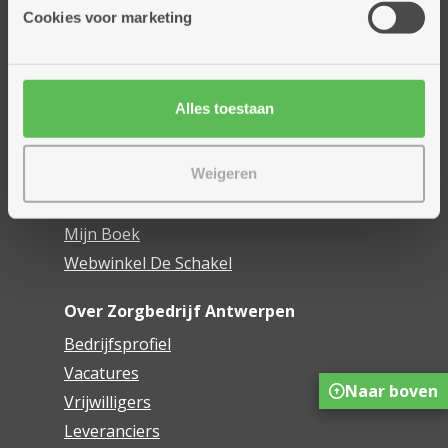
Thuisdiensten
Cookies voor marketing
Dienstencentra
Assistentiewoningen
Woonzorgcentra
Alles toestaan
Financieel comfort
Mijn Zorgbedrijf
Weigeren
Onze innovaties
Mijn Boek
Webwinkel De Schakel
Over Zorgbedrijf Antwerpen
Bedrijfsprofiel
Vacatures
Naar boven
Vrijwilligers
Leveranciers