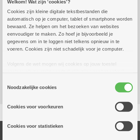
Welkom! Wat zijn ‘cookies’?
Praktisch
Cookies zijn kleine digitale tekstbestanden die
automatisch op je computer, tablet of smartphone worden
bewaard. Ze helpen om het bezoeken van websites
eenvoudiger te maken. Zo hoef je bijvoorbeeld je
dinsdag 27 oktober 2026
14.00 uur tot 16.00 uur
gegevens om in te loggen niet telkens opnieuw in te
voeren. Cookies zijn niet schadelijk voor je computer.
4 euro
Volgens de wet mogen wij cookies op jouw toestel
Kombine Boeksveld (dienstencentrum)
opslaan als ze strikt noodzakelijk zijn voor het gebruik
Krijgslaan 241
van de site, dat kan je niet weigeren. Voor andere soorten
Toestemmingsselectie
2610 Wilrijk
cookies hebben we jouw toestemming nodig. Sommige
Noodzakelijke cookies
cookies worden geplaatst door derde partijen die een
dienst aanbieden op onze pagina's. We delen zo
Cookies voor voorkeuren
Delen
informatie over jouw (geanonimiseerd) gebruik van onze
site voor social media, advertenties en analyse. Deze
partners kunnen deze gegevens combineren met andere
Cookies voor statistieken
informatie die je aan hen verstrekte.
Onze diensten