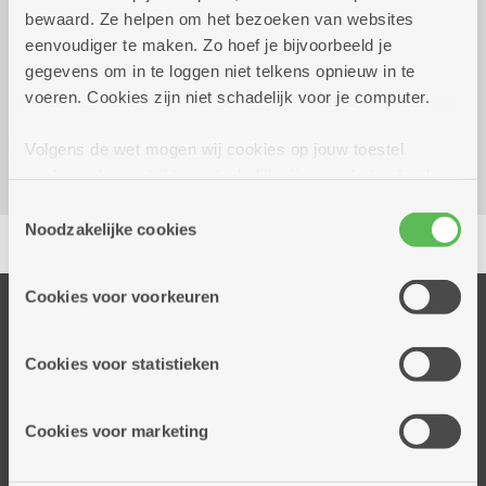
bewaard. Ze helpen om het bezoeken van websites
eenvoudiger te maken. Zo hoef je bijvoorbeeld je
Reserveer vervoer
gegevens om in te loggen niet telkens opnieuw in te
Dienstencentrum De Meere
voeren. Cookies zijn niet schadelijk voor je computer.
Corneel van Reethstraat 10
2600 Berchem
Volgens de wet mogen wij cookies op jouw toestel
opslaan als ze strikt noodzakelijk zijn voor het gebruik
van de site, dat kan je niet weigeren. Voor andere soorten
Toestemmingsselectie
Delen
cookies hebben we jouw toestemming nodig. Sommige
Noodzakelijke cookies
cookies worden geplaatst door derde partijen die een
dienst aanbieden op onze pagina's. We delen zo
Cookies voor voorkeuren
informatie over jouw (geanonimiseerd) gebruik van onze
Onze diensten
site voor social media, advertenties en analyse. Deze
Thuisdiensten
partners kunnen deze gegevens combineren met andere
Cookies voor statistieken
Dienstencentra
informatie die je aan hen verstrekte.
Assistentiewoningen
Cookies voor marketing
Woonzorgcentra
Financieel comfort