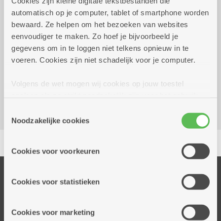
Cookies zijn kleine digitale tekstbestanden die
automatisch op je computer, tablet of smartphone worden
Wekelijks op dinsdag tot 29
10.30 uur tot
bewaard. Ze helpen om het bezoeken van websites
december 2026
11.30 uur
eenvoudiger te maken. Zo hoef je bijvoorbeeld je
1 euro
gegevens om in te loggen niet telkens opnieuw in te
voeren. Cookies zijn niet schadelijk voor je computer.
Dienstencentrum Liberty
Volgens de wet mogen wij cookies op jouw toestel
Jan Van Rijswijcklaan 288
opslaan als ze strikt noodzakelijk zijn voor het gebruik
2020 Antwerpen
van de site, dat kan je niet weigeren. Voor andere soorten
Toestemmingsselectie
cookies hebben we jouw toestemming nodig. Sommige
Noodzakelijke cookies
cookies worden geplaatst door derde partijen die een
Delen
dienst aanbieden op onze pagina's. We delen zo
Cookies voor voorkeuren
informatie over jouw (geanonimiseerd) gebruik van onze
site voor social media, advertenties en analyse. Deze
Onze diensten
partners kunnen deze gegevens combineren met andere
Cookies voor statistieken
Thuisdiensten
informatie die je aan hen verstrekte.
Dienstencentra
Cookies voor marketing
Assistentiewoningen