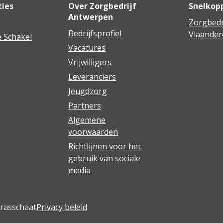
ties
Over Zorgbedrijf
Snelkop
Antwerpen
Zorgbedr
Bedrijfsprofiel
Vlaander
 Schakel
Vacatures
Vrijwilligers
Leveranciers
Jeugdzorg
Partners
Algemene
voorwaarden
Richtlijnen voor het
gebruik van sociale
media
Brasschaat
Privacy beleid