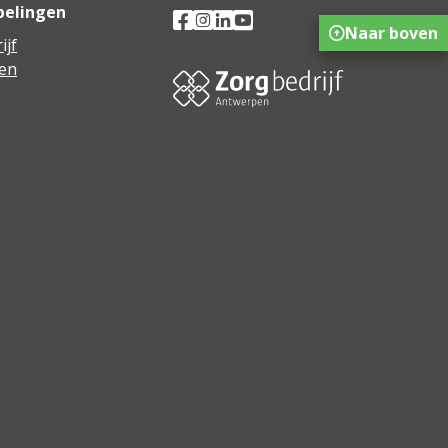
pelingen
Naar boven
ijf
en