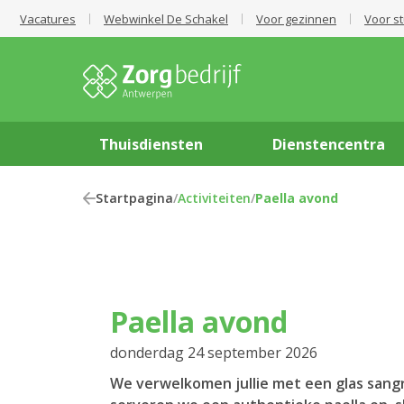
Vacatures
Webwinkel De Schakel
Voor gezinnen
Voor s
Thuisdiensten
Dienstencentra
Startpagina
/
Activiteiten
/
Paella avond
Paella avond
donderdag 24 september 2026
We verwelkomen jullie met een glas sangr