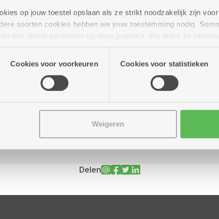
ies op jouw toestel opslaan als ze strikt noodzakelijk zijn voor 
andere soorten cookies hebben we jouw toestemming nodig. Som
n die een dienst aanbieden op onze pagina's. We delen zo informa
n onze site voor social media, advertenties en analyse. Deze p
uur tot 20.00 uur
atie die je aan hen verstrekte.
Cookies voor voorkeuren
Cookies voor statistieken
Weigeren
Delen