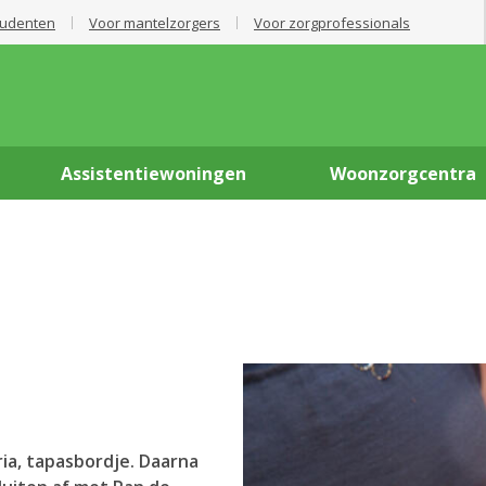
tudenten
Voor mantelzorgers
Voor zorgprofessionals
Assistentiewoningen
Woonzorgcentra
ia, tapasbordje. Daarna