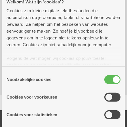
Welkom! Wat zijn ‘cookies’?
Cookies zijn kleine digitale tekstbestanden die
donderdag 1 oktober
14.00 uur tot 16.00
automatisch op je computer, tablet of smartphone worden
2026
uur
bewaard. Ze helpen om het bezoeken van websites
eenvoudiger te maken. Zo hoef je bijvoorbeeld je
1 euro per lot
gegevens om in te loggen niet telkens opnieuw in te
voeren. Cookies zijn niet schadelijk voor je computer.
Reserveer vervoer
Volgens de wet mogen wij cookies op jouw toestel
Dienstencentrum De Meere
opslaan als ze strikt noodzakelijk zijn voor het gebruik
Corneel van Reethstraat 10
van de site, dat kan je niet weigeren. Voor andere soorten
Toestemmingsselectie
2600 Berchem
cookies hebben we jouw toestemming nodig. Sommige
Noodzakelijke cookies
cookies worden geplaatst door derde partijen die een
dienst aanbieden op onze pagina's. We delen zo
Cookies voor voorkeuren
Delen
informatie over jouw (geanonimiseerd) gebruik van onze
site voor social media, advertenties en analyse. Deze
partners kunnen deze gegevens combineren met andere
Cookies voor statistieken
informatie die je aan hen verstrekte.
Onze diensten