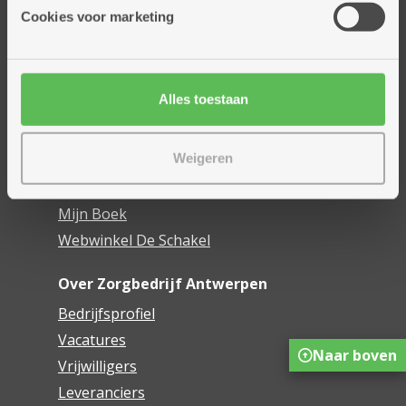
Thuisdiensten
Cookies voor marketing
Dienstencentra
Assistentiewoningen
Woonzorgcentra
Alles toestaan
Financieel comfort
Mijn Zorgbedrijf
Weigeren
Onze innovaties
Mijn Boek
Webwinkel De Schakel
Over Zorgbedrijf Antwerpen
Bedrijfsprofiel
Vacatures
Naar boven
Vrijwilligers
Leveranciers