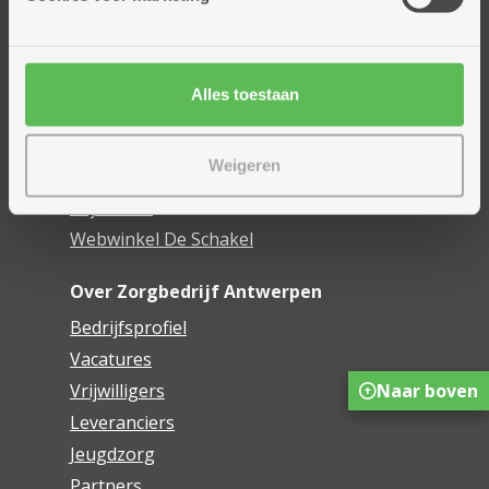
Assistentiewoningen
Woonzorgcentra
Financieel comfort
Alles toestaan
Mijn Zorgbedrijf
Weigeren
Onze innovaties
Mijn Boek
Webwinkel De Schakel
Over Zorgbedrijf Antwerpen
Bedrijfsprofiel
Vacatures
Naar boven
Vrijwilligers
Leveranciers
Jeugdzorg
Partners