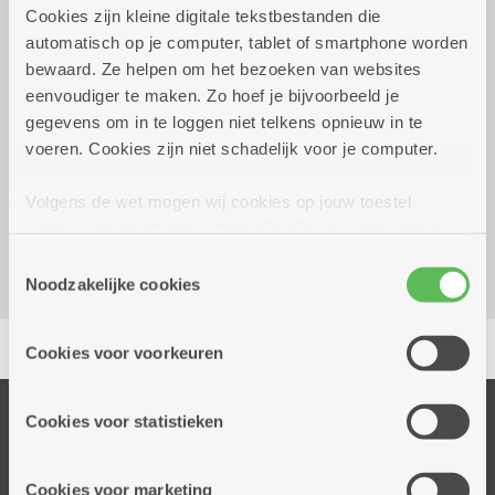
Cookies zijn kleine digitale tekstbestanden die
automatisch op je computer, tablet of smartphone worden
Tweewekelijks op woensdag tot
14.00 uur tot
bewaard. Ze helpen om het bezoeken van websites
17 december 2026
16.00 uur
eenvoudiger te maken. Zo hoef je bijvoorbeeld je
gegevens om in te loggen niet telkens opnieuw in te
voeren. Cookies zijn niet schadelijk voor je computer.
Reserveer vervoer
Dienstencentrum Huize Berchem
Volgens de wet mogen wij cookies op jouw toestel
Driekoningenstraat 1
opslaan als ze strikt noodzakelijk zijn voor het gebruik
2600 Berchem
van de site, dat kan je niet weigeren. Voor andere soorten
Toestemmingsselectie
cookies hebben we jouw toestemming nodig. Sommige
Noodzakelijke cookies
cookies worden geplaatst door derde partijen die een
Delen
dienst aanbieden op onze pagina's. We delen zo
Cookies voor voorkeuren
informatie over jouw (geanonimiseerd) gebruik van onze
site voor social media, advertenties en analyse. Deze
partners kunnen deze gegevens combineren met andere
Onze diensten
Cookies voor statistieken
informatie die je aan hen verstrekte.
Thuisdiensten
Dienstencentra
Cookies voor marketing