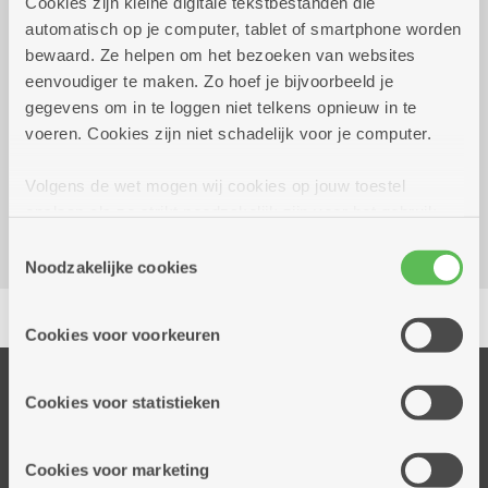
Cookies zijn kleine digitale tekstbestanden die
automatisch op je computer, tablet of smartphone worden
Wekelijks op dinsdag tot 31
14.00 uur tot
bewaard. Ze helpen om het bezoeken van websites
december 2026
16.00 uur
eenvoudiger te maken. Zo hoef je bijvoorbeeld je
gegevens om in te loggen niet telkens opnieuw in te
Reserveer vervoer
voeren. Cookies zijn niet schadelijk voor je computer.
Dienstencentrum Portugesehof
Volgens de wet mogen wij cookies op jouw toestel
Portugesestraat 1
opslaan als ze strikt noodzakelijk zijn voor het gebruik
2660 Hoboken
van de site, dat kan je niet weigeren. Voor andere soorten
Toestemmingsselectie
cookies hebben we jouw toestemming nodig. Sommige
Noodzakelijke cookies
cookies worden geplaatst door derde partijen die een
Delen
dienst aanbieden op onze pagina's. We delen zo
Cookies voor voorkeuren
informatie over jouw (geanonimiseerd) gebruik van onze
site voor social media, advertenties en analyse. Deze
Onze diensten
partners kunnen deze gegevens combineren met andere
Cookies voor statistieken
Thuisdiensten
informatie die je aan hen verstrekte.
Dienstencentra
Cookies voor marketing
Assistentiewoningen