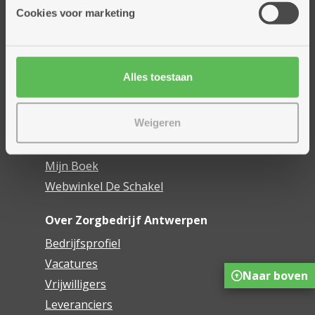
Thuisdiensten
Cookies voor marketing
Dienstencentra
Assistentiewoningen
Woonzorgcentra
Alles toestaan
Financieel comfort
Mijn Zorgbedrijf
Weigeren
Onze innovaties
Mijn Boek
Webwinkel De Schakel
Over Zorgbedrijf Antwerpen
Bedrijfsprofiel
Vacatures
Naar boven
Vrijwilligers
Leveranciers