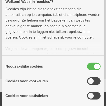
Welkom! Wat zijn ‘cookies’?
Cookies zijn kleine digitale tekstbestanden die
Wekelijks op maandag tot 31
10.00 uur tot
automatisch op je computer, tablet of smartphone worden
december 2026
17.00 uur
bewaard. Ze helpen om het bezoeken van websites
eenvoudiger te maken. Zo hoef je bijvoorbeeld je
gratis
gegevens om in te loggen niet telkens opnieuw in te
voeren. Cookies zijn niet schadelijk voor je computer.
Reserveer vervoer
Volgens de wet mogen wij cookies op jouw toestel
Dienstencentrum Rozenboom
opslaan als ze strikt noodzakelijk zijn voor het gebruik
Hallershofstraat 5
van de site, dat kan je niet weigeren. Voor andere soorten
Toestemmingsselectie
2100 Deurne
cookies hebben we jouw toestemming nodig. Sommige
Noodzakelijke cookies
cookies worden geplaatst door derde partijen die een
dienst aanbieden op onze pagina's. We delen zo
Cookies voor voorkeuren
Delen
informatie over jouw (geanonimiseerd) gebruik van onze
site voor social media, advertenties en analyse. Deze
partners kunnen deze gegevens combineren met andere
Cookies voor statistieken
informatie die je aan hen verstrekte.
Onze diensten