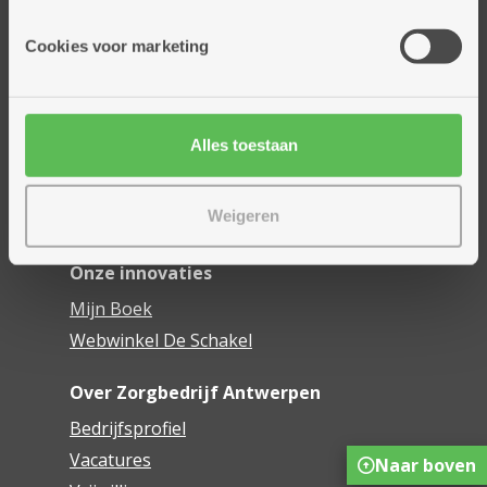
Onze diensten
Cookies voor marketing
Thuisdiensten
Dienstencentra
Assistentiewoningen
Alles toestaan
Woonzorgcentra
Financieel comfort
Weigeren
Mijn Zorgbedrijf
Onze innovaties
Mijn Boek
Webwinkel De Schakel
Over Zorgbedrijf Antwerpen
Bedrijfsprofiel
Vacatures
Naar boven