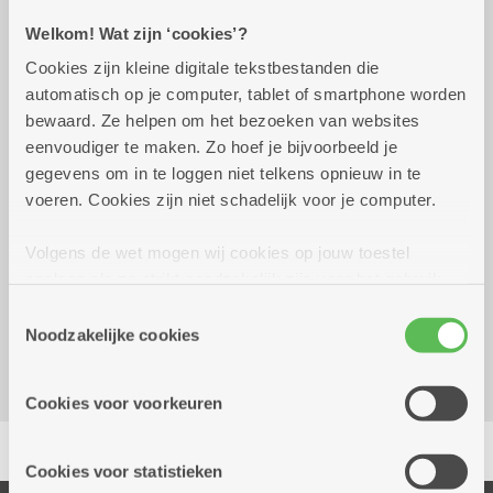
Welkom! Wat zijn ‘cookies’?
Praktisch
Cookies zijn kleine digitale tekstbestanden die
automatisch op je computer, tablet of smartphone worden
vrijdag 10 januari 2025 -
14.00 uur tot
bewaard. Ze helpen om het bezoeken van websites
donderdag 31 december 2026
16.00 uur
eenvoudiger te maken. Zo hoef je bijvoorbeeld je
gegevens om in te loggen niet telkens opnieuw in te
gratis
voeren. Cookies zijn niet schadelijk voor je computer.
Volgens de wet mogen wij cookies op jouw toestel
Reserveer vervoer
opslaan als ze strikt noodzakelijk zijn voor het gebruik
Dienstencentrum Linkeroever
van de site, dat kan je niet weigeren. Voor andere soorten
Toestemmingsselectie
Louis Paul Boonstraat 21
cookies hebben we jouw toestemming nodig. Sommige
Noodzakelijke cookies
2050 Antwerpen-Linkeroever
cookies worden geplaatst door derde partijen die een
dienst aanbieden op onze pagina's. We delen zo
Cookies voor voorkeuren
informatie over jouw (geanonimiseerd) gebruik van onze
Delen
site voor social media, advertenties en analyse. Deze
partners kunnen deze gegevens combineren met andere
Cookies voor statistieken
informatie die je aan hen verstrekte.