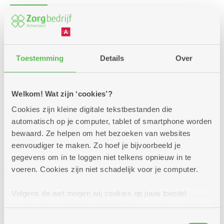
Aantal vrije plaatsen: 19
Inschrijven kan nog tot en met: 30-09-2026
Toestemming
Details
Over
Voor wie doe je deze aanvraag?
Voor iemand anders
Welkom! Wat zijn ‘cookies’?
Cookies zijn kleine digitale tekstbestanden die
Voor mezelf
automatisch op je computer, tablet of smartphone worden
Contactgegevens
bewaard. Ze helpen om het bezoeken van websites
eenvoudiger te maken. Zo hoef je bijvoorbeeld je
gegevens om in te loggen niet telkens opnieuw in te
voeren. Cookies zijn niet schadelijk voor je computer.
Voornaam
*
Volgens de wet mogen wij cookies op jouw toestel
opslaan als ze strikt noodzakelijk zijn voor het gebruik
van de site, dat kan je niet weigeren. Voor andere soorten
Familienaam
*
Toestemmingsselectie