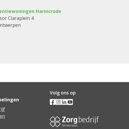
tentiewoningen Harincrode
sor Claraplein 4
Antwerpen
Volg ons op
pelingen
ijf
en