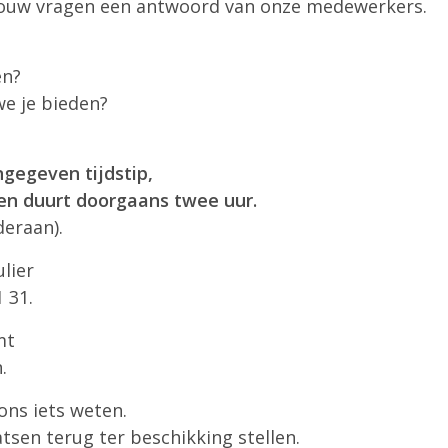
al jouw vragen een antwoord van onze medewerkers.
en?
e je bieden?
ngegeven tijdstip,
 en duurt doorgaans twee uur.
deraan).
lier
 31.
mt
.
ons iets weten.
sen terug ter beschikking stellen.