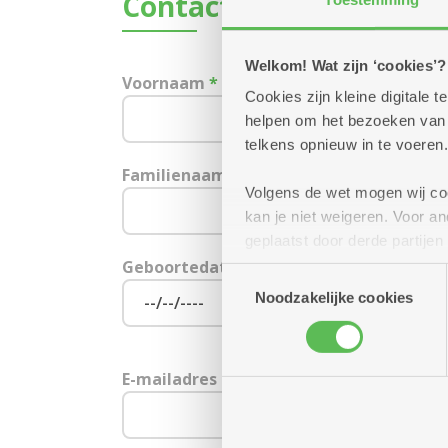
Contactgegevens
Welkom! Wat zijn ‘cookies’?
Voornaam
*
Cookies zijn kleine digitale
helpen om het bezoeken van w
telkens opnieuw in te voeren.
Familienaam
*
Volgens de wet mogen wij cook
kan je niet weigeren. Voor 
geplaatst door derde partije
(geanonimiseerd) gebruik va
Geboortedatum
Toestemmingsselectie
combineren met andere inform
Noodzakelijke cookies
E-mailadres