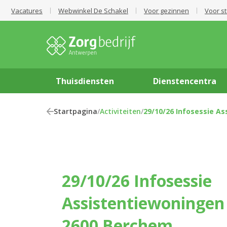
Vacatures
Webwinkel De Schakel
Voor gezinnen
Voor s
Thuisdiensten
Dienstencentra
Startpagina
/
Activiteiten
/
29/10/26 Infosessie A
29/10/26 Infosessie
Assistentiewoningen
2600 Berchem