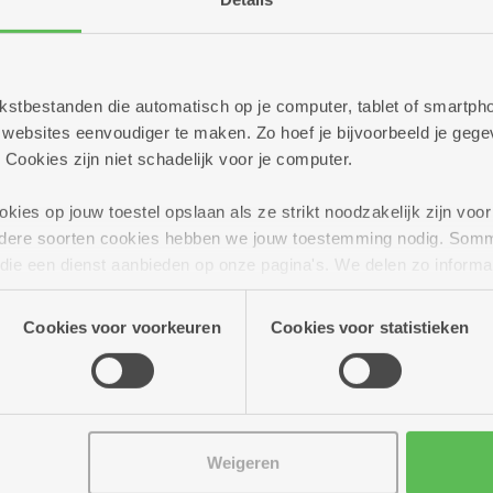
 tekstbestanden die automatisch op je computer, tablet of smart
ebsites eenvoudiger te maken. Zo hoef je bijvoorbeeld je gegev
 Cookies zijn niet schadelijk voor je computer.
ies op jouw toestel opslaan als ze strikt noodzakelijk zijn voor 
andere soorten cookies hebben we jouw toestemming nodig. Som
n die een dienst aanbieden op onze pagina's. We delen zo informa
n onze site voor social media, advertenties en analyse. Deze p
atie die je aan hen verstrekte.
Cookies voor voorkeuren
Cookies voor statistieken
Weigeren