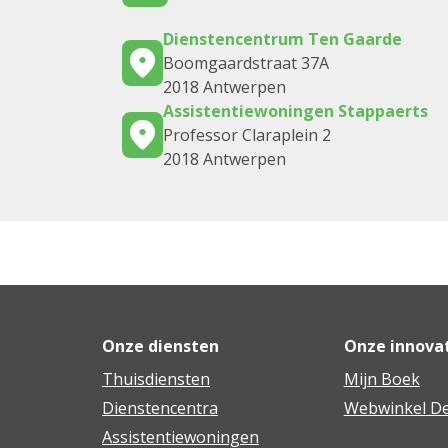
Dienstencentrum Ten Gaarde
Boomgaardstraat 37A
2018 Antwerpen
Assistentiewoningen Stappaerts
Professor Claraplein 2
2018 Antwerpen
Onze diensten
Onze innova
Thuisdiensten
Mijn Boek
Dienstencentra
Webwinkel De
Assistentiewoningen