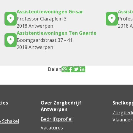
Assistentiewoningen Grisar
Assis
Professor Claraplein 3
Profes
2018 Antwerpen
2018 
Assistentiewoningen Ten Gaarde
Boomgaardstraat 37 - 41
2018 Antwerpen
Delen
ties
Over Zorgbedrijf
Snelkop
Antwerpen
Zorgbedr
Bedrijfsprofiel
Vlaander
 Schakel
Vacatures