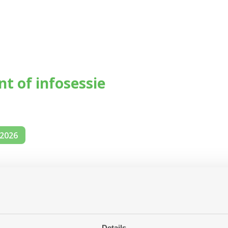
ent of infosessie
-2026
Details