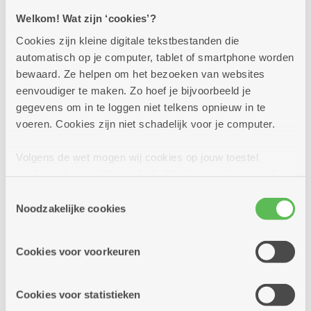
Welkom! Wat zijn ‘cookies’?
Voor wie doe je deze aanvraag?
Cookies zijn kleine digitale tekstbestanden die
Voor iemand anders
automatisch op je computer, tablet of smartphone worden
bewaard. Ze helpen om het bezoeken van websites
Voor mezelf
eenvoudiger te maken. Zo hoef je bijvoorbeeld je
gegevens om in te loggen niet telkens opnieuw in te
Contactgegevens
voeren. Cookies zijn niet schadelijk voor je computer.
Volgens de wet mogen wij cookies op jouw toestel
Voornaam
*
opslaan als ze strikt noodzakelijk zijn voor het gebruik
van de site, dat kan je niet weigeren. Voor andere soorten
Toestemmingsselectie
cookies hebben we jouw toestemming nodig. Sommige
Noodzakelijke cookies
cookies worden geplaatst door derde partijen die een
Familienaam
*
dienst aanbieden op onze pagina's. We delen zo
Cookies voor voorkeuren
informatie over jouw (geanonimiseerd) gebruik van onze
site voor social media, advertenties en analyse. Deze
partners kunnen deze gegevens combineren met andere
Geboortedatum
Cookies voor statistieken
informatie die je aan hen verstrekte.