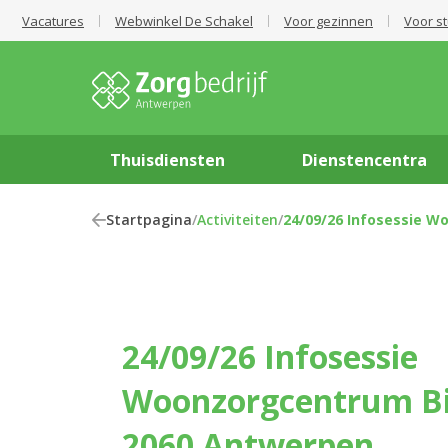
Vacatures
Webwinkel De Schakel
Voor gezinnen
Voor s
Thuisdiensten
Dienstencentra
Startpagina
/
Activiteiten
/
24/09/26 Infosessie W
24/09/26 Infosessie
Woonzorgcentrum Bi
2060 Antwerpen