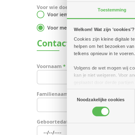
Voor wie doe je deze aanvraag?
Toestemming
Voor iemand anders
Voor mezelf
Welkom! Wat zijn ‘cookies’?
Cookies zijn kleine digitale
Contactgegevens
helpen om het bezoeken van w
telkens opnieuw in te voeren.
Voornaam
*
Volgens de wet mogen wij cook
kan je niet weigeren. Voor 
geplaatst door derde partije
(geanonimiseerd) gebruik va
Toestemmingsselectie
Familienaam
*
combineren met andere inform
Noodzakelijke cookies
Geboortedatum