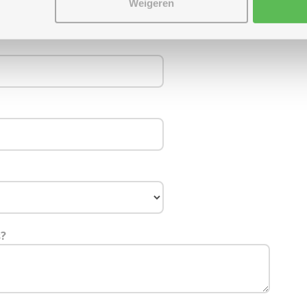
Weigeren
s?