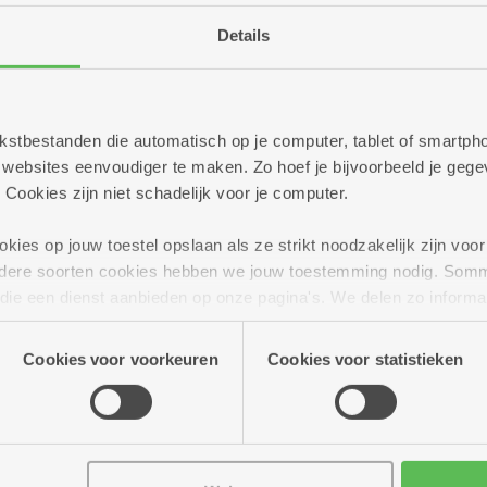
Details
 tekstbestanden die automatisch op je computer, tablet of smart
ebsites eenvoudiger te maken. Zo hoef je bijvoorbeeld je gegev
 Cookies zijn niet schadelijk voor je computer.
ies op jouw toestel opslaan als ze strikt noodzakelijk zijn voor 
andere soorten cookies hebben we jouw toestemming nodig. Som
n die een dienst aanbieden op onze pagina's. We delen zo informa
n onze site voor social media, advertenties en analyse. Deze p
atie die je aan hen verstrekte.
Cookies voor voorkeuren
Cookies voor statistieken