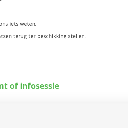
ons iets weten.
sen terug ter beschikking stellen.
ent of infosessie
-2026