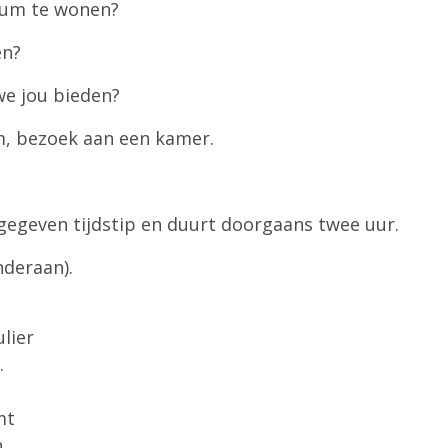
rum te wonen?
en?
we jou bieden?
m, bezoek aan een kamer.
ngegeven tijdstip en duurt doorgaans twee uur.
onderaan).
ulier
1.
omt
n.