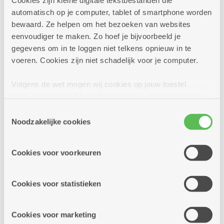
Cookies zijn kleine digitale tekstbestanden die
Voor wie doe je deze aanvraag?
automatisch op je computer, tablet of smartphone worden
Voor iemand anders
bewaard. Ze helpen om het bezoeken van websites
eenvoudiger te maken. Zo hoef je bijvoorbeeld je
Voor mezelf
gegevens om in te loggen niet telkens opnieuw in te
Contactgegevens
voeren. Cookies zijn niet schadelijk voor je computer.
Volgens de wet mogen wij cookies op jouw toestel
opslaan als ze strikt noodzakelijk zijn voor het gebruik
Voornaam
*
van de site, dat kan je niet weigeren. Voor andere soorten
Toestemmingsselectie
cookies hebben we jouw toestemming nodig. Sommige
Noodzakelijke cookies
cookies worden geplaatst door derde partijen die een
dienst aanbieden op onze pagina's. We delen zo
Familienaam
*
Cookies voor voorkeuren
informatie over jouw (geanonimiseerd) gebruik van onze
site voor social media, advertenties en analyse. Deze
partners kunnen deze gegevens combineren met andere
Cookies voor statistieken
Geboortedatum
informatie die je aan hen verstrekte.
Cookies voor marketing