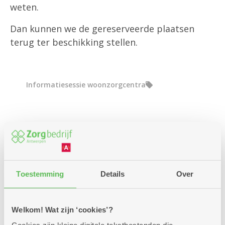
weten.
Dan kunnen we de gereserveerde plaatsen
terug ter beschikking stellen.
Informatiesessie woonzorgcentra
Schrijf je in voor dit event of
infosessie
Aantal vrije plaatsen: 17
Toestemming
Details
Over
Inschrijven kan nog tot en met: 14-10-2026
Welkom! Wat zijn ‘cookies’?