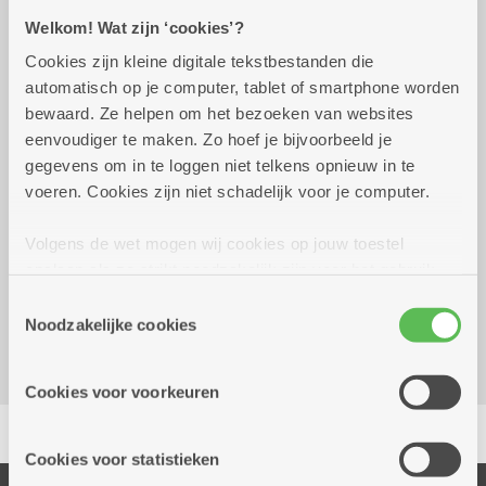
Welkom! Wat zijn ‘cookies’?
Praktisch
Cookies zijn kleine digitale tekstbestanden die
automatisch op je computer, tablet of smartphone worden
bewaard. Ze helpen om het bezoeken van websites
Van woensdag 9 september 2026,
09.00 uur
eenvoudiger te maken. Zo hoef je bijvoorbeeld je
wekelijks op woensdag tot 28
tot 11.00
gegevens om in te loggen niet telkens opnieuw in te
december 2040
uur
voeren. Cookies zijn niet schadelijk voor je computer.
Volgens de wet mogen wij cookies op jouw toestel
Reserveer vervoer
opslaan als ze strikt noodzakelijk zijn voor het gebruik
Dienstencentrum De Vrijgeweide
van de site, dat kan je niet weigeren. Voor andere soorten
Toestemmingsselectie
Luitenant Lippenslaan 59
cookies hebben we jouw toestemming nodig. Sommige
Noodzakelijke cookies
2140 Borgerhout
cookies worden geplaatst door derde partijen die een
dienst aanbieden op onze pagina's. We delen zo
Cookies voor voorkeuren
informatie over jouw (geanonimiseerd) gebruik van onze
Delen
site voor social media, advertenties en analyse. Deze
partners kunnen deze gegevens combineren met andere
Cookies voor statistieken
informatie die je aan hen verstrekte.