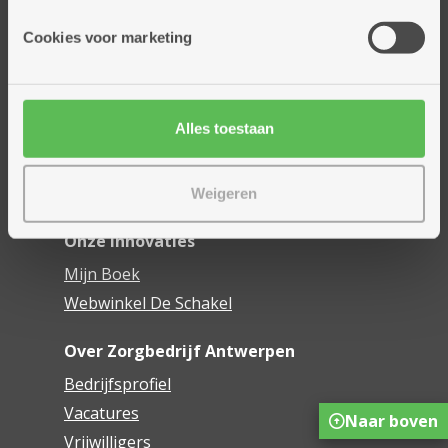
Onze diensten
Cookies voor marketing
Thuisdiensten
Dienstencentra
Assistentiewoningen
Alles toestaan
Woonzorgcentra
Financieel comfort
Mijn Zorgbedrijf
Weigeren
Onze innovaties
Mijn Boek
Webwinkel De Schakel
Over Zorgbedrijf Antwerpen
Bedrijfsprofiel
Vacatures
Naar boven
Vrijwilligers