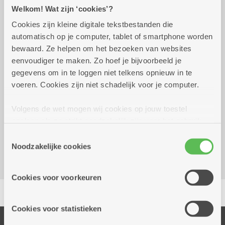
Praktisch
Welkom! Wat zijn ‘cookies’?
Cookies zijn kleine digitale tekstbestanden die
automatisch op je computer, tablet of smartphone worden
Wekelijks op donderdag
13.30 uur
bewaard. Ze helpen om het bezoeken van websites
eenvoudiger te maken. Zo hoef je bijvoorbeeld je
Af te spreken met de voorzitters
gegevens om in te loggen niet telkens opnieuw in te
voeren. Cookies zijn niet schadelijk voor je computer.
Reserveer vervoer
Volgens de wet mogen wij cookies op jouw toestel
opslaan als ze strikt noodzakelijk zijn voor het gebruik
Dienstencentrum De Meersenier
van de site, dat kan je niet weigeren. Voor andere soorten
St Nicolaasplaats 7 - 8
Toestemmingsselectie
cookies hebben we jouw toestemming nodig. Sommige
Noodzakelijke cookies
2000 Antwerpen
cookies worden geplaatst door derde partijen die een
dienst aanbieden op onze pagina's. We delen zo
Cookies voor voorkeuren
informatie over jouw (geanonimiseerd) gebruik van onze
Delen
site voor social media, advertenties en analyse. Deze
partners kunnen deze gegevens combineren met andere
Cookies voor statistieken
informatie die je aan hen verstrekte.
Onze diensten