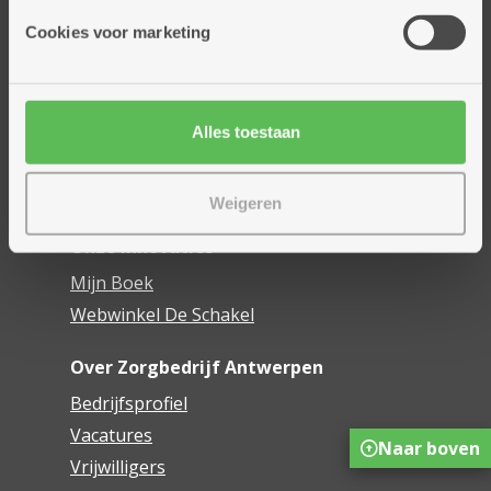
Cookies voor marketing
Thuisdiensten
Dienstencentra
Assistentiewoningen
Woonzorgcentra
Alles toestaan
Financieel comfort
Mijn Zorgbedrijf
Weigeren
Onze innovaties
Mijn Boek
Webwinkel De Schakel
Over Zorgbedrijf Antwerpen
Bedrijfsprofiel
Vacatures
Naar boven
Vrijwilligers