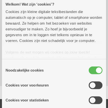
Praktisch
Welkom! Wat zijn ‘cookies’?
Cookies zijn kleine digitale tekstbestanden die
automatisch op je computer, tablet of smartphone worden
Wekelijks op woensdag
13.30 uur
bewaard. Ze helpen om het bezoeken van websites
eenvoudiger te maken. Zo hoef je bijvoorbeeld je
Af te spreken met de voorzitters
gegevens om in te loggen niet telkens opnieuw in te
voeren. Cookies zijn niet schadelijk voor je computer.
Reserveer vervoer
Volgens de wet mogen wij cookies op jouw toestel
opslaan als ze strikt noodzakelijk zijn voor het gebruik
Dienstencentrum De Meersenier
van de site, dat kan je niet weigeren. Voor andere soorten
St Nicolaasplaats 7 - 8
Toestemmingsselectie
cookies hebben we jouw toestemming nodig. Sommige
Noodzakelijke cookies
2000 Antwerpen
cookies worden geplaatst door derde partijen die een
dienst aanbieden op onze pagina's. We delen zo
Cookies voor voorkeuren
informatie over jouw (geanonimiseerd) gebruik van onze
Delen
site voor social media, advertenties en analyse. Deze
partners kunnen deze gegevens combineren met andere
Cookies voor statistieken
informatie die je aan hen verstrekte.
Onze diensten