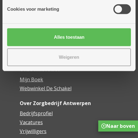
Cookies voor marketing
Thuisdiensten
Dienstencentra
Assistentiewoningen
Woonzorgcentra
Alles toestaan
Financieel comfort
Mijn Zorgbedrijf
Weigeren
Onze innovaties
Mijn Boek
Webwinkel De Schakel
Over Zorgbedrijf Antwerpen
Bedrijfsprofiel
Vacatures
Naar boven
Vrijwilligers