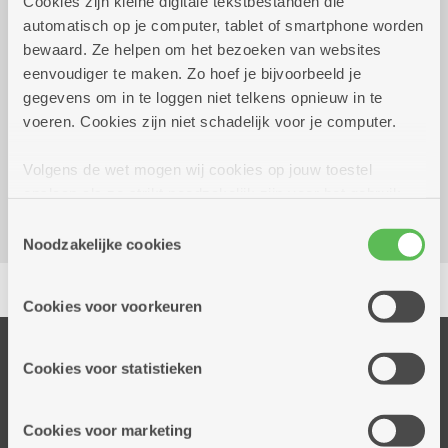
Cookies zijn kleine digitale tekstbestanden die
automatisch op je computer, tablet of smartphone worden
Wekelijks op dinsdag
14.00 uur tot 16.30 uur
bewaard. Ze helpen om het bezoeken van websites
eenvoudiger te maken. Zo hoef je bijvoorbeeld je
gegevens om in te loggen niet telkens opnieuw in te
Reserveer vervoer
voeren. Cookies zijn niet schadelijk voor je computer.
Dienstencentrum Linkeroever
Volgens de wet mogen wij cookies op jouw toestel
Louis Paul Boonstraat 21
opslaan als ze strikt noodzakelijk zijn voor het gebruik
2050 Antwerpen-Linkeroever
van de site, dat kan je niet weigeren. Voor andere soorten
Toestemmingsselectie
cookies hebben we jouw toestemming nodig. Sommige
Noodzakelijke cookies
cookies worden geplaatst door derde partijen die een
Delen
dienst aanbieden op onze pagina's. We delen zo
Cookies voor voorkeuren
informatie over jouw (geanonimiseerd) gebruik van onze
site voor social media, advertenties en analyse. Deze
Onze diensten
partners kunnen deze gegevens combineren met andere
Cookies voor statistieken
Thuisdiensten
informatie die je aan hen verstrekte.
Dienstencentra
Cookies voor marketing
Assistentiewoningen