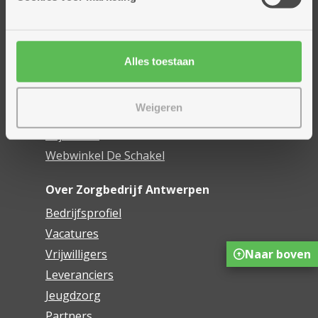
Assistentiewoningen
Woonzorgcentra
Financieel comfort
Alles toestaan
Mijn Zorgbedrijf
Weigeren
Onze innovaties
Mijn Boek
Webwinkel De Schakel
Over Zorgbedrijf Antwerpen
Bedrijfsprofiel
Vacatures
Naar boven
Vrijwilligers
Leveranciers
Jeugdzorg
Partners