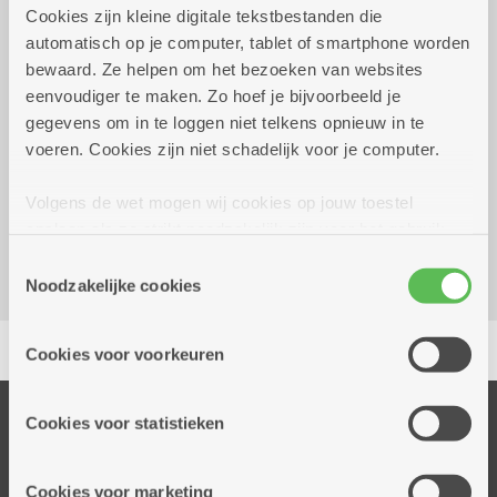
Cookies zijn kleine digitale tekstbestanden die
automatisch op je computer, tablet of smartphone worden
Wekelijks op maandag tot 28
13.00 uur tot
bewaard. Ze helpen om het bezoeken van websites
december 2026
16.00 uur
eenvoudiger te maken. Zo hoef je bijvoorbeeld je
gegevens om in te loggen niet telkens opnieuw in te
voeren. Cookies zijn niet schadelijk voor je computer.
Reserveer vervoer
Dienstencentrum Victor De Bruyne
Volgens de wet mogen wij cookies op jouw toestel
P.H. Spaaklaan 5
opslaan als ze strikt noodzakelijk zijn voor het gebruik
2660 Hoboken
van de site, dat kan je niet weigeren. Voor andere soorten
Toestemmingsselectie
cookies hebben we jouw toestemming nodig. Sommige
Noodzakelijke cookies
cookies worden geplaatst door derde partijen die een
Delen
dienst aanbieden op onze pagina's. We delen zo
Cookies voor voorkeuren
informatie over jouw (geanonimiseerd) gebruik van onze
site voor social media, advertenties en analyse. Deze
partners kunnen deze gegevens combineren met andere
Onze diensten
Cookies voor statistieken
informatie die je aan hen verstrekte.
Thuisdiensten
Dienstencentra
Cookies voor marketing