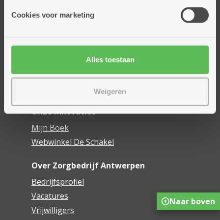
Onze diensten
Cookies voor marketing
Thuisdiensten
Dienstencentra
Assistentiewoningen
Woonzorgcentra
Alles toestaan
Financieel comfort
Mijn Zorgbedrijf
Weigeren
Onze innovaties
Mijn Boek
Webwinkel De Schakel
Over Zorgbedrijf Antwerpen
Bedrijfsprofiel
Vacatures
Naar boven
Vrijwilligers