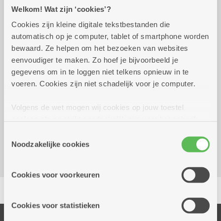
Praktisch
Welkom! Wat zijn ‘cookies’?
Cookies zijn kleine digitale tekstbestanden die
automatisch op je computer, tablet of smartphone worden
Wekelijks op dinsdag tot 28
14.00 uur tot
bewaard. Ze helpen om het bezoeken van websites
december 2026
16.00 uur
eenvoudiger te maken. Zo hoef je bijvoorbeeld je
In clubverband
gegevens om in te loggen niet telkens opnieuw in te
voeren. Cookies zijn niet schadelijk voor je computer.
Reserveer vervoer
Volgens de wet mogen wij cookies op jouw toestel
opslaan als ze strikt noodzakelijk zijn voor het gebruik
Dienstencentrum Hof Ter Beke
van de site, dat kan je niet weigeren. Voor andere soorten
Balansstraat 23A
Toestemmingsselectie
cookies hebben we jouw toestemming nodig. Sommige
Noodzakelijke cookies
2018 Antwerpen
cookies worden geplaatst door derde partijen die een
dienst aanbieden op onze pagina's. We delen zo
Cookies voor voorkeuren
informatie over jouw (geanonimiseerd) gebruik van onze
Delen
site voor social media, advertenties en analyse. Deze
partners kunnen deze gegevens combineren met andere
Cookies voor statistieken
informatie die je aan hen verstrekte.