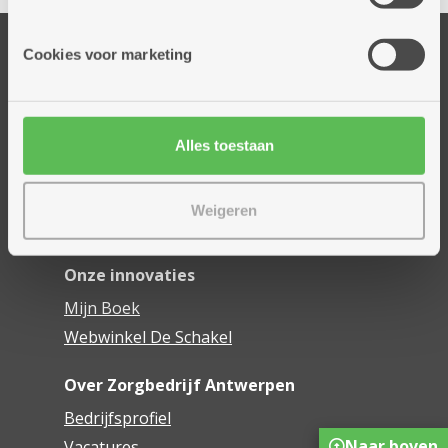
informatie die je aan hen verstrekte.
Onze diensten
Cookies voor marketing
Thuisdiensten
Dienstencentra
Assistentiewoningen
Alles toestaan
Woonzorgcentra
Financieel comfort
Weigeren
Mijn Zorgbedrijf
Onze innovaties
Mijn Boek
Webwinkel De Schakel
Over Zorgbedrijf Antwerpen
Bedrijfsprofiel
Naar boven
Vacatures