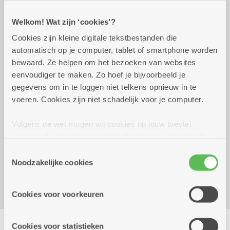
Welkom! Wat zijn ‘cookies’?
Praktisch
Cookies zijn kleine digitale tekstbestanden die
automatisch op je computer, tablet of smartphone worden
bewaard. Ze helpen om het bezoeken van websites
Wekelijks op maandag tot 31
14.00 uur tot
eenvoudiger te maken. Zo hoef je bijvoorbeeld je
december 2026
16.00 uur
gegevens om in te loggen niet telkens opnieuw in te
Gratis
voeren. Cookies zijn niet schadelijk voor je computer.
Volgens de wet mogen wij cookies op jouw toestel
Reserveer vervoer
opslaan als ze strikt noodzakelijk zijn voor het gebruik
van de site, dat kan je niet weigeren. Voor andere soorten
Dienstencentrum Den Bleek
Toestemmingsselectie
cookies hebben we jouw toestemming nodig. Sommige
Noodzakelijke cookies
Montensstraat 4
cookies worden geplaatst door derde partijen die een
2140 Borgerhout
dienst aanbieden op onze pagina's. We delen zo
Cookies voor voorkeuren
informatie over jouw (geanonimiseerd) gebruik van onze
site voor social media, advertenties en analyse. Deze
Delen
partners kunnen deze gegevens combineren met andere
Cookies voor statistieken