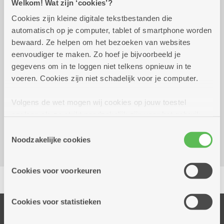
Welkom! Wat zijn ‘cookies’?
Cookies zijn kleine digitale tekstbestanden die
automatisch op je computer, tablet of smartphone worden
Wekelijks op maandag
13.30 uur tot 16.00 uur
bewaard. Ze helpen om het bezoeken van websites
eenvoudiger te maken. Zo hoef je bijvoorbeeld je
2 euro
gegevens om in te loggen niet telkens opnieuw in te
voeren. Cookies zijn niet schadelijk voor je computer.
Reserveer vervoer
Volgens de wet mogen wij cookies op jouw toestel
Dienstencentrum De Meersenier
opslaan als ze strikt noodzakelijk zijn voor het gebruik
St Nicolaasplaats 7 - 8
van de site, dat kan je niet weigeren. Voor andere soorten
Toestemmingsselectie
2000 Antwerpen
cookies hebben we jouw toestemming nodig. Sommige
Noodzakelijke cookies
cookies worden geplaatst door derde partijen die een
dienst aanbieden op onze pagina's. We delen zo
Cookies voor voorkeuren
Delen
informatie over jouw (geanonimiseerd) gebruik van onze
site voor social media, advertenties en analyse. Deze
partners kunnen deze gegevens combineren met andere
Cookies voor statistieken
informatie die je aan hen verstrekte.
Onze diensten