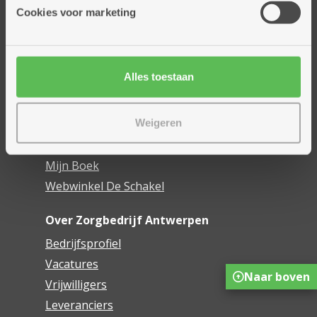
Thuisdiensten
Cookies voor marketing
Dienstencentra
Assistentiewoningen
Woonzorgcentra
Alles toestaan
Financieel comfort
Mijn Zorgbedrijf
Weigeren
Onze innovaties
Mijn Boek
Webwinkel De Schakel
Over Zorgbedrijf Antwerpen
Bedrijfsprofiel
Vacatures
Naar boven
Vrijwilligers
Leveranciers