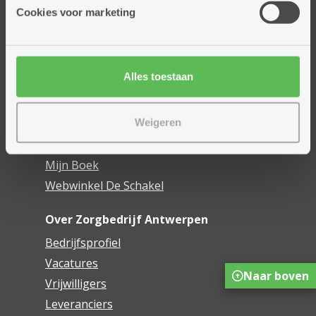
Thuisdiensten
Cookies voor marketing
Dienstencentra
Assistentiewoningen
Woonzorgcentra
Alles toestaan
Financieel comfort
Mijn Zorgbedrijf
Weigeren
Onze innovaties
Mijn Boek
Webwinkel De Schakel
Over Zorgbedrijf Antwerpen
Bedrijfsprofiel
Vacatures
Naar boven
Vrijwilligers
Leveranciers