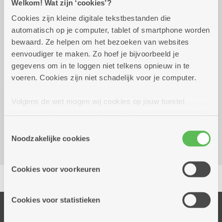
Welkom! Wat zijn ‘cookies’?
Cookies zijn kleine digitale tekstbestanden die
automatisch op je computer, tablet of smartphone worden
Wekelijks op donderdag
14.00 uur tot 17.00 uur
bewaard. Ze helpen om het bezoeken van websites
eenvoudiger te maken. Zo hoef je bijvoorbeeld je
Gratis
gegevens om in te loggen niet telkens opnieuw in te
voeren. Cookies zijn niet schadelijk voor je computer.
Reserveer vervoer
Volgens de wet mogen wij cookies op jouw toestel
Dienstencentrum De Meersenier
opslaan als ze strikt noodzakelijk zijn voor het gebruik
St Nicolaasplaats 7 - 8
van de site, dat kan je niet weigeren. Voor andere soorten
Toestemmingsselectie
2000 Antwerpen
cookies hebben we jouw toestemming nodig. Sommige
Noodzakelijke cookies
cookies worden geplaatst door derde partijen die een
dienst aanbieden op onze pagina's. We delen zo
Cookies voor voorkeuren
Delen
informatie over jouw (geanonimiseerd) gebruik van onze
site voor social media, advertenties en analyse. Deze
partners kunnen deze gegevens combineren met andere
Cookies voor statistieken
informatie die je aan hen verstrekte.
Onze diensten