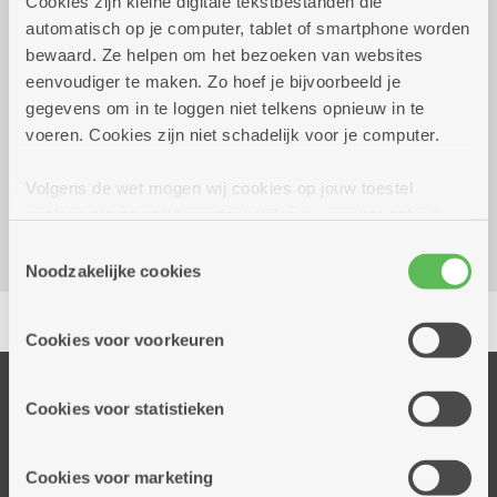
Cookies zijn kleine digitale tekstbestanden die
automatisch op je computer, tablet of smartphone worden
Wekelijks op vrijdag tot 25
14.00 uur tot
bewaard. Ze helpen om het bezoeken van websites
december 2026
16.00 uur
eenvoudiger te maken. Zo hoef je bijvoorbeeld je
Gratis
gegevens om in te loggen niet telkens opnieuw in te
voeren. Cookies zijn niet schadelijk voor je computer.
Dienstencentrum Oversnes
Volgens de wet mogen wij cookies op jouw toestel
Krijgslaan 110
opslaan als ze strikt noodzakelijk zijn voor het gebruik
2610 Wilrijk
van de site, dat kan je niet weigeren. Voor andere soorten
Toestemmingsselectie
cookies hebben we jouw toestemming nodig. Sommige
Noodzakelijke cookies
cookies worden geplaatst door derde partijen die een
Delen
dienst aanbieden op onze pagina's. We delen zo
Cookies voor voorkeuren
informatie over jouw (geanonimiseerd) gebruik van onze
site voor social media, advertenties en analyse. Deze
Onze diensten
partners kunnen deze gegevens combineren met andere
Cookies voor statistieken
Thuisdiensten
informatie die je aan hen verstrekte.
Dienstencentra
Cookies voor marketing
Assistentiewoningen