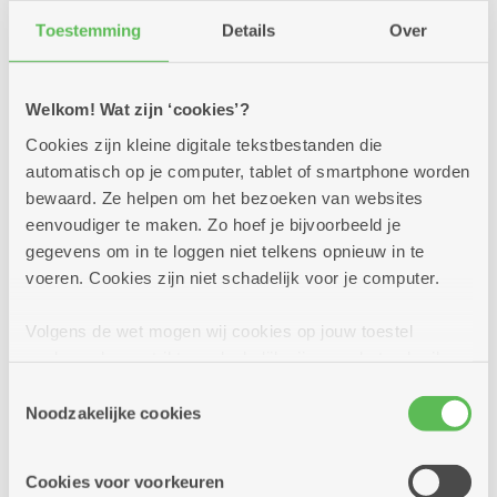
Aantal vrije plaatsen: 14
Toestemming
Details
Over
Inschrijven kan nog tot en met: 15-12-2026
Welkom! Wat zijn ‘cookies’?
Voor wie doe je deze aanvraag?
Cookies zijn kleine digitale tekstbestanden die
Voor iemand anders
automatisch op je computer, tablet of smartphone worden
bewaard. Ze helpen om het bezoeken van websites
Voor mezelf
eenvoudiger te maken. Zo hoef je bijvoorbeeld je
gegevens om in te loggen niet telkens opnieuw in te
Contactgegevens
voeren. Cookies zijn niet schadelijk voor je computer.
Volgens de wet mogen wij cookies op jouw toestel
Voornaam
*
opslaan als ze strikt noodzakelijk zijn voor het gebruik
van de site, dat kan je niet weigeren. Voor andere soorten
Toestemmingsselectie
cookies hebben we jouw toestemming nodig. Sommige
Noodzakelijke cookies
cookies worden geplaatst door derde partijen die een
Familienaam
*
dienst aanbieden op onze pagina's. We delen zo
Cookies voor voorkeuren
informatie over jouw (geanonimiseerd) gebruik van onze