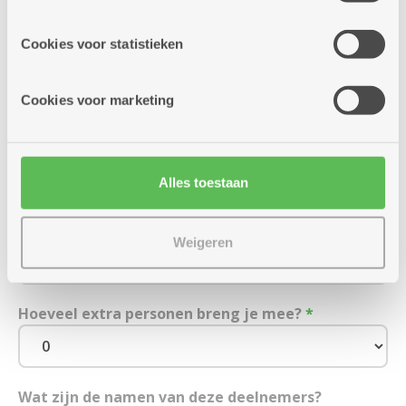
site voor social media, advertenties en analyse. Deze
partners kunnen deze gegevens combineren met andere
Geboortedatum
Cookies voor statistieken
informatie die je aan hen verstrekte.
Cookies voor marketing
E-mailadres
Alles toestaan
Mobiel (of vast) nummer
*
Weigeren
Hoeveel extra personen breng je mee?
*
Wat zijn de namen van deze deelnemers?