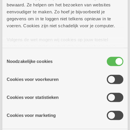
bewaard. Ze helpen om het bezoeken van websites
eenvoudiger te maken. Zo hoef je bijvoorbeeld je
gegevens om in te loggen niet telkens opnieuw in te
voeren. Cookies zijn niet schadelijk voor je computer.
Volgens de wet mogen wij cookies op jouw toestel
opslaan als ze strikt noodzakelijk zijn voor het gebruik
van de site, dat kan je niet weigeren. Voor andere soorten
Toestemmingsselectie
cookies hebben we jouw toestemming nodig. Sommige
Noodzakelijke cookies
cookies worden geplaatst door derde partijen die een
dienst aanbieden op onze pagina's. We delen zo
Cookies voor voorkeuren
informatie over jouw (geanonimiseerd) gebruik van onze
site voor social media, advertenties en analyse. Deze
partners kunnen deze gegevens combineren met andere
Cookies voor statistieken
informatie die je aan hen verstrekte.
Cookies voor marketing