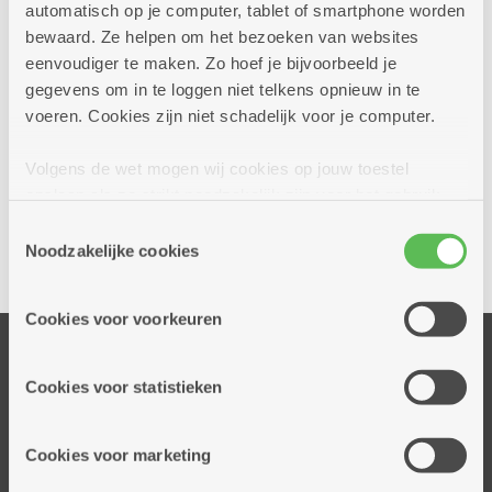
automatisch op je computer, tablet of smartphone worden
bewaard. Ze helpen om het bezoeken van websites
eenvoudiger te maken. Zo hoef je bijvoorbeeld je
gegevens om in te loggen niet telkens opnieuw in te
voeren. Cookies zijn niet schadelijk voor je computer.
Volgens de wet mogen wij cookies op jouw toestel
Ja, ik wil een afspraak bij dit dienstencentrum
opslaan als ze strikt noodzakelijk zijn voor het gebruik
van de site, dat kan je niet weigeren. Voor andere soorten
Toestemmingsselectie
cookies hebben we jouw toestemming nodig. Sommige
Noodzakelijke cookies
Delen
cookies worden geplaatst door derde partijen die een
dienst aanbieden op onze pagina's. We delen zo
Cookies voor voorkeuren
informatie over jouw (geanonimiseerd) gebruik van onze
Onze diensten
site voor social media, advertenties en analyse. Deze
partners kunnen deze gegevens combineren met andere
Thuisdiensten
Cookies voor statistieken
informatie die je aan hen verstrekte.
Dienstencentra
Assistentiewoningen
Cookies voor marketing
Woonzorgcentra