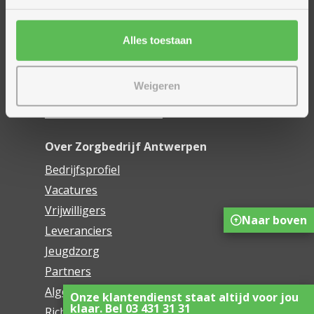
Financieel comfort
Mijn Zorgbedrijf
Alles toestaan
Onze innovaties
Weigeren
Mijn Boek
Webwinkel De Schakel
Over Zorgbedrijf Antwerpen
Bedrijfsprofiel
Vacatures
Vrijwilligers
Naar boven
Leveranciers
Jeugdzorg
Partners
Algemene voorwaarden
Onze klantendienst staat altijd voor jou
klaar. Bel 03 431 31 31
Richtlijnen voor het gebruik van sociale