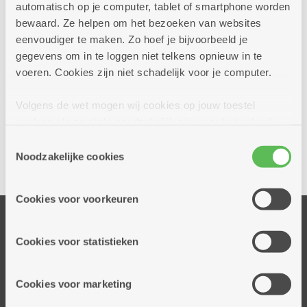
automatisch op je computer, tablet of smartphone worden
bewaard. Ze helpen om het bezoeken van websites
eenvoudiger te maken. Zo hoef je bijvoorbeeld je
gegevens om in te loggen niet telkens opnieuw in te
voeren. Cookies zijn niet schadelijk voor je computer.
Volgens de wet mogen wij cookies op jouw toestel
Ja, ik wil een afspraak bij dit dienstencentrum
opslaan als ze strikt noodzakelijk zijn voor het gebruik
van de site, dat kan je niet weigeren. Voor andere soorten
Toestemmingsselectie
cookies hebben we jouw toestemming nodig. Sommige
Noodzakelijke cookies
Delen
cookies worden geplaatst door derde partijen die een
dienst aanbieden op onze pagina's. We delen zo
Cookies voor voorkeuren
informatie over jouw (geanonimiseerd) gebruik van onze
Onze diensten
site voor social media, advertenties en analyse. Deze
partners kunnen deze gegevens combineren met andere
Thuisdiensten
Cookies voor statistieken
informatie die je aan hen verstrekte.
Dienstencentra
Assistentiewoningen
Cookies voor marketing
Woonzorgcentra