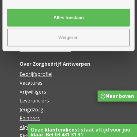
Financieel comfort
Mijn Zorgbedrijf
Alles toestaan
Onze innovaties
Weigeren
Mijn Boek
Webwinkel De Schakel
Over Zorgbedrijf Antwerpen
Bedrijfsprofiel
Vacatures
Vrijwilligers
Naar boven
Leveranciers
Jeugdzorg
Partners
Algemene voorwaarden
Onze klantendienst staat altijd voor jou
klaar. Bel 03 431 31 31
Richtlijnen voor het gebruik van sociale