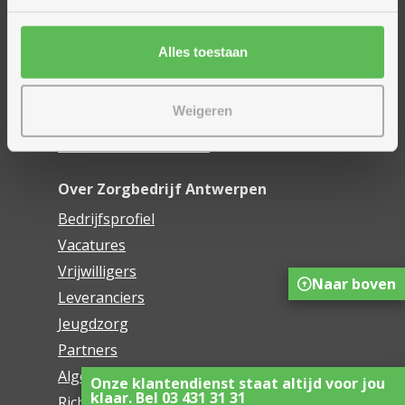
Financieel comfort
Mijn Zorgbedrijf
Alles toestaan
Onze innovaties
Weigeren
Mijn Boek
Webwinkel De Schakel
Over Zorgbedrijf Antwerpen
Bedrijfsprofiel
Vacatures
Vrijwilligers
Naar boven
Leveranciers
Jeugdzorg
Partners
Algemene voorwaarden
Onze klantendienst staat altijd voor jou
klaar. Bel 03 431 31 31
Richtlijnen voor het gebruik van sociale