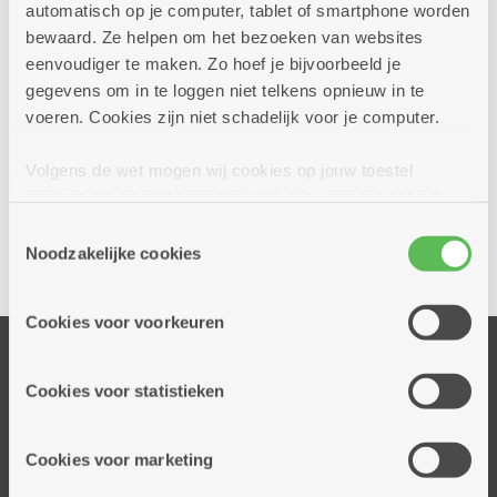
automatisch op je computer, tablet of smartphone worden
bewaard. Ze helpen om het bezoeken van websites
eenvoudiger te maken. Zo hoef je bijvoorbeeld je
gegevens om in te loggen niet telkens opnieuw in te
voeren. Cookies zijn niet schadelijk voor je computer.
Volgens de wet mogen wij cookies op jouw toestel
Ja, ik wil een afspraak bij dit dienstencentrum
opslaan als ze strikt noodzakelijk zijn voor het gebruik
van de site, dat kan je niet weigeren. Voor andere soorten
Toestemmingsselectie
cookies hebben we jouw toestemming nodig. Sommige
Noodzakelijke cookies
Delen
cookies worden geplaatst door derde partijen die een
dienst aanbieden op onze pagina's. We delen zo
Cookies voor voorkeuren
informatie over jouw (geanonimiseerd) gebruik van onze
Onze diensten
site voor social media, advertenties en analyse. Deze
partners kunnen deze gegevens combineren met andere
Thuisdiensten
Cookies voor statistieken
informatie die je aan hen verstrekte.
Dienstencentra
Assistentiewoningen
Cookies voor marketing
Woonzorgcentra