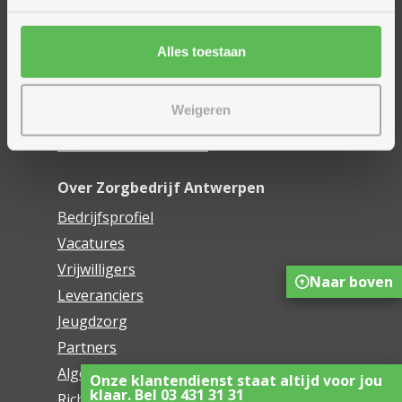
Financieel comfort
Mijn Zorgbedrijf
Alles toestaan
Onze innovaties
Weigeren
Mijn Boek
Webwinkel De Schakel
Over Zorgbedrijf Antwerpen
Bedrijfsprofiel
Vacatures
Vrijwilligers
Naar boven
Leveranciers
Jeugdzorg
Partners
Algemene voorwaarden
Onze klantendienst staat altijd voor jou
klaar. Bel 03 431 31 31
Richtlijnen voor het gebruik van sociale