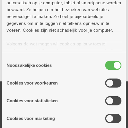
automatisch op je computer, tablet of smartphone worden
bewaard. Ze helpen om het bezoeken van websites
eenvoudiger te maken. Zo hoef je bijvoorbeeld je
gegevens om in te loggen niet telkens opnieuw in te
voeren. Cookies zijn niet schadelijk voor je computer.
Volgens de wet mogen wij cookies op jouw toestel
Ja, ik wil een afspraak bij dit dienstencentrum
opslaan als ze strikt noodzakelijk zijn voor het gebruik
van de site, dat kan je niet weigeren. Voor andere soorten
Toestemmingsselectie
cookies hebben we jouw toestemming nodig. Sommige
Noodzakelijke cookies
Delen
cookies worden geplaatst door derde partijen die een
dienst aanbieden op onze pagina's. We delen zo
Cookies voor voorkeuren
informatie over jouw (geanonimiseerd) gebruik van onze
Onze diensten
site voor social media, advertenties en analyse. Deze
partners kunnen deze gegevens combineren met andere
Thuisdiensten
Cookies voor statistieken
informatie die je aan hen verstrekte.
Dienstencentra
Assistentiewoningen
Cookies voor marketing
Woonzorgcentra