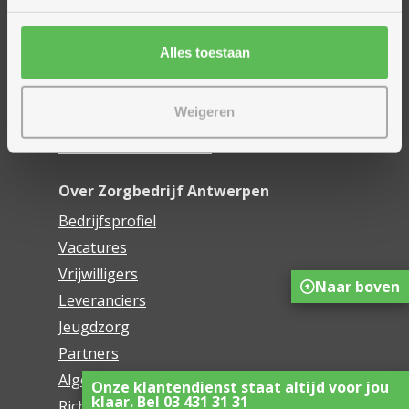
Financieel comfort
Mijn Zorgbedrijf
Alles toestaan
Onze innovaties
Weigeren
Mijn Boek
Webwinkel De Schakel
Over Zorgbedrijf Antwerpen
Bedrijfsprofiel
Vacatures
Vrijwilligers
Naar boven
Leveranciers
Jeugdzorg
Partners
Algemene voorwaarden
Onze klantendienst staat altijd voor jou
klaar. Bel 03 431 31 31
Richtlijnen voor het gebruik van sociale