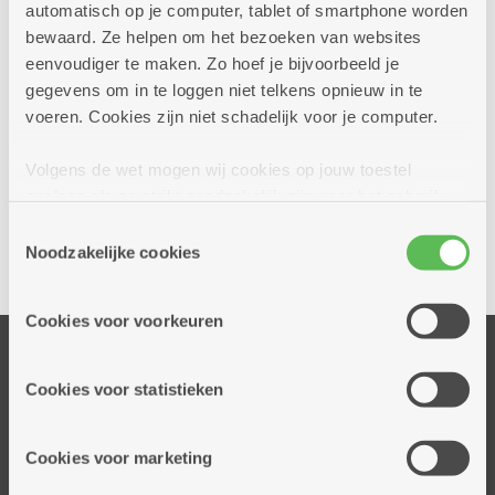
automatisch op je computer, tablet of smartphone worden
bewaard. Ze helpen om het bezoeken van websites
eenvoudiger te maken. Zo hoef je bijvoorbeeld je
gegevens om in te loggen niet telkens opnieuw in te
voeren. Cookies zijn niet schadelijk voor je computer.
Volgens de wet mogen wij cookies op jouw toestel
Ja, ik wil een afspraak bij dit dienstencentrum
opslaan als ze strikt noodzakelijk zijn voor het gebruik
van de site, dat kan je niet weigeren. Voor andere soorten
Toestemmingsselectie
cookies hebben we jouw toestemming nodig. Sommige
Noodzakelijke cookies
Delen
cookies worden geplaatst door derde partijen die een
dienst aanbieden op onze pagina's. We delen zo
Cookies voor voorkeuren
informatie over jouw (geanonimiseerd) gebruik van onze
Onze diensten
site voor social media, advertenties en analyse. Deze
partners kunnen deze gegevens combineren met andere
Thuisdiensten
Cookies voor statistieken
informatie die je aan hen verstrekte.
Dienstencentra
Assistentiewoningen
Cookies voor marketing
Woonzorgcentra