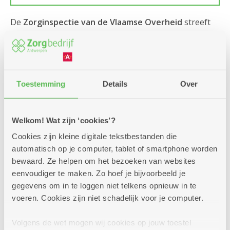
De
Zorginspectie van de Vlaamse Overheid
streeft
ernaar om elk erkend woonzorgcentrum om de vier
jaar te inspecteren. Ook de dagverzorgingscentra,
centra voor kortverblijf en groep assistentiewoningen
worden regelmatig geïnspecteerd. Een
inspectie
gebeurt meestal onverwacht. Er zijn verschillende
Toestemming
Details
Over
soorten inspecties: algemene, thematische, bij de
opstart van een nieuw centrum...
Welkom! Wat zijn ‘cookies’?
Sinds 1 maart 2022 publiceert het Departement Zorg
Cookies zijn kleine digitale tekstbestanden die
van de Vlaamse Overheid die
inspectieverslagen
op
automatisch op je computer, tablet of smartphone worden
haar website. Wij juichen die
openheid
toe. In
bewaard. Ze helpen om het bezoeken van websites
tegenstelling tot het Departement Zorg voegen wij op
eenvoudiger te maken. Zo hoef je bijvoorbeeld je
onze website ook onze
remediëringsplannen
toe. Zo
gegevens om in te loggen niet telkens opnieuw in te
zie je heel duidelijk welke acties we ondernemen om
voeren. Cookies zijn niet schadelijk voor je computer.
aan de
erkenningsnormen
te voldoen en om de
bewoners van het woonzorgcentrum een
goede
Volgens de wet mogen wij cookies op jouw toestel
kwaliteit van zorg en veiligheid
te bieden.